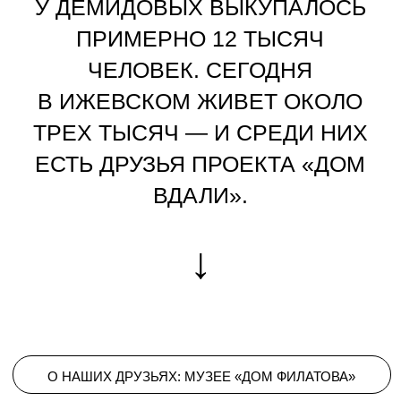
КРЕСТЬЯНСКУЮ ТОЛОКУ XIX ВЕКА И КОЛХОЗЫ
1930-Х.
ВТОРАЯ — СОХРАНИВШИЙСЯ КИРПИЧНЫЙ
ОСОБНЯК ФИЛАТОВА КОНЦА XIX ВЕКА, И АМБАР,
В КОТОРОМ ФИЛАТОВ ХРАНИЛ ФОТОГРАФИИ.
ЛЕТОМ 2022 ГОДА УЧАСТНИКИ КОМАНДЫ
ПРОЕКТА ВЫКУПИЛИ ГЛАВНЫЙ ДОМ УСАДЬБЫ.
И ТРЕТЬЕ — ЛИЧНОСТЬ САМОГО ФОТОГРАФА,
ЧЬЯ СУДЬБА ТЕСНО СВЯЗАНА С СОЦИАЛЬНО-
ПОЛИТИЧЕСКИМИ ОСОБЕННОСТЯМИ
ИЖЕВСКОГО. ПОТОМОК КРЕПОСТНЫХ, КОТОРЫЕ
ПОЛЖИЗНИ ПОЛОЖИЛИ НА ВЫКУП У ПОМЕЩИКА,
ЧТОБЫ «БЫТЬ СВОЕМУ ДОБРУ И САМОМУ СЕБЕ
ХОЗЯИНОМ», ОН САМ СЕБЯ «СДЕЛАЛ», НАШЁЛ
РЕМЕСЛО ПО СВОЕМУ ТАЛАНТУ И ОКАЗАЛСЯ
ВОСТРЕБОВАН В СВОЁМ СООБЩЕСТВЕ.