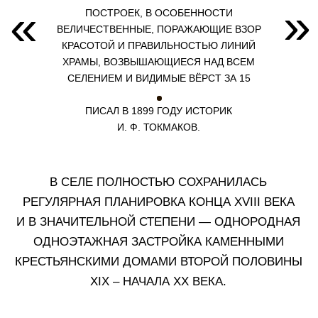
ОСОБУЮ ИЗВЕСТНОСТЬ СЕЛО ПОЛУЧИЛО
БЛАГОДАРЯ НЕОБЫЧНОМУ СОБЫТИЮ XIX ВЕКА.
МЕСТНЫЕ ЖИТЕЛИ АКТИВНО ЗАНИМАЛИСЬ
БОНДАРНЫМ ПРОМЫСЛОМ — ИЗГОТАВЛИВАЛИ
ДЕРЕВЯННЫЕ БОЧКИ И ДРУГУЮ ТАРУ, КОТОРУЮ
ПРОДАВАЛИ В РАЗНЫХ РЕГИОНАХ РОССИИ. ДЕЛА
ШЛИ ХОРОШО — НАСТОЛЬКО, ЧТО В 1832 ГОДУ
ЖИТЕЛИ ИЖЕВСКОГО ВЫКУПИЛИ У ПОМЕЩИКА
НИКОЛАЯ ДЕМИДОВА СЕБЯ И ВСЕ СЕЛО.
ВЫШЛО В НЕВЕРОЯТНУЮ
ПО ТЕМ ВРЕМЕНАМ СУММУ —
3 400 000
РУБЛЕЙ
ЧАСТЬ ДЕНЕГ ВЫПЛАТИЛИ СРАЗУ,
А ОСТАТОК КРЕСТЬЯНЕ ГАСИЛИ ЕЩЁ