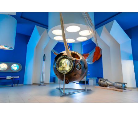
ИДЕЯ СОЗДАТЬ МУЗЕЙ ФОТОГРАФИИ ИВАНА
ФИЛАТОВА ВОЗНИКЛА ИЗ ТРЁХ ВВОДНЫХ.
ПЕРВАЯ — ФОТОГРАФИЧЕСКОЕ НАСЛЕДИЕ,
ДОШЕДШЕЕ ДО НАС НА ОТПЕЧАТКАХ
И СТЕКЛЯННЫХ НЕГАТИВАХ (БÓЛЬШАЯ ИХ ЧАСТЬ
ХРАНИТСЯ В ФОНДАХ МУЗЕЯ
К. Э. ЦИОЛКОВСКОГО В ИЖЕВСКОМ). ФИЛАТОВ
ЗАСТАЛ ДВУХ ЦАРЕЙ, ТРИ РЕВОЛЮЦИИ, ЛЕНИНА,
СТАЛИНА, ПАТРИАРХАЛЬНЫЕ УСТОИ И НОВЫЙ
СОЦИАЛИСТИЧЕСКИЙ БЫТ, КРЕСТНЫЕ ХОДЫ
И РЕВОЛЮЦИОННЫЕ ДЕМОНСТРАЦИИ,