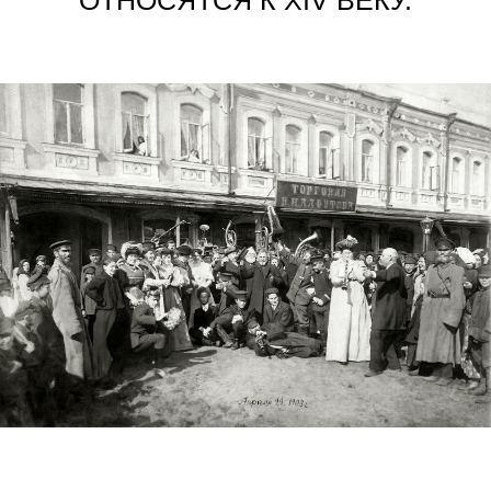
ПО РЕГУЛЯРНОМУ ПЛАНУ: «УЛИЦЫ
УЧРЕЖДЕНЫ ПРОСПЕКТОМ, А ДОМА —
КВАРТАЛАМИ»
ПРИ ВЪЕЗДЕ В СЕЛО ИЖЕВСКОЕ ПЕРВОЕ,
ЧТО БРОСАЕТСЯ В ГЛАЗА КАЖДОМУ
ПРИЕЗЖЕМУ, — ЭТО ПОРЯДОК РАССЕЛЕНИЯ,
ЗНАЧИТЕЛЬНОЕ КОЛИЧЕСТВО КАМЕННЫХ
»
«
ПОСТРОЕК, В ОСОБЕННОСТИ
ВЕЛИЧЕСТВЕННЫЕ, ПОРАЖАЮЩИЕ ВЗОР
КРАСОТОЙ И ПРАВИЛЬНОСТЬЮ ЛИНИЙ
ХРАМЫ, ВОЗВЫШАЮЩИЕСЯ НАД ВСЕМ
СЕЛЕНИЕМ И ВИДИМЫЕ ВЁРСТ ЗА 15
ПИСАЛ В 1899 ГОДУ ИСТОРИК
И. Ф. ТОКМАКОВ.
В СЕЛЕ ПОЛНОСТЬЮ СОХРАНИЛАСЬ
РЕГУЛЯРНАЯ ПЛАНИРОВКА КОНЦА XVIII ВЕКА
И В ЗНАЧИТЕЛЬНОЙ СТЕПЕНИ — ОДНОРОДНАЯ
ОДНОЭТАЖНАЯ ЗАСТРОЙКА КАМЕННЫМИ
КРЕСТЬЯНСКИМИ ДОМАМИ ВТОРОЙ ПОЛОВИНЫ
XIX – НАЧАЛА XX ВЕКА.