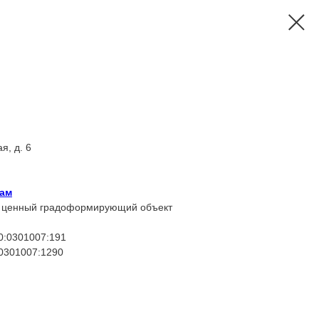
я, д. 6
ам
ки ценный градоформирующий объект
0:0301007:191
:0301007:1290