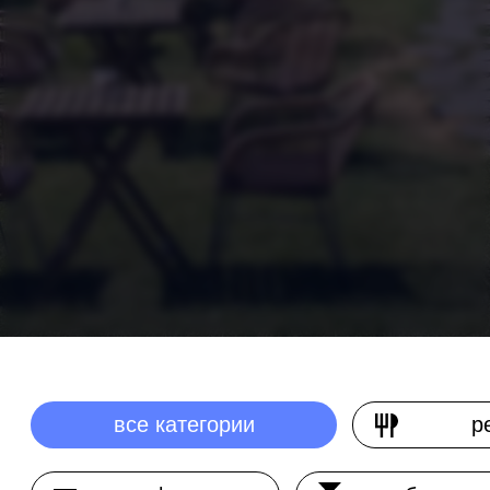
все категории
ресторан
кафе
бар
образование
выставочное про